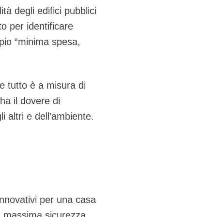
tà degli edifici pubblici
to per identificare
cipio “minima spesa,
ve tutto è a misura di
ha il dovere di
i altri e dell’ambiente.
ù innovativi per una casa
ua massima sicurezza.