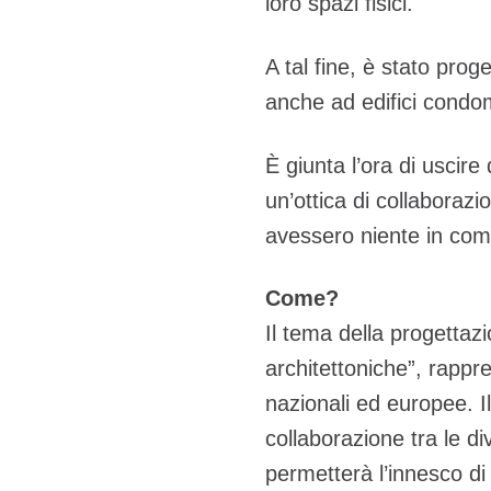
loro spazi fisici.
A tal fine, è stato prog
anche ad edifici condom
È giunta l’ora di uscire
un’ottica di collaboraz
avessero niente in comun
Come?
Il tema della progettaz
architettoniche”, rappres
nazionali ed europee. I
collaborazione tra le div
permetterà l’innesco di 