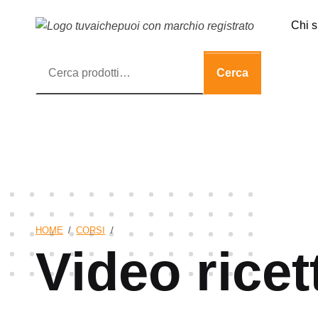
Tuvaichepuoi
Chi 
Riabilitazione neurologica e turismo accessibile
Cerca:
Cerca
HOME
/
CORSI
/
Video ricet