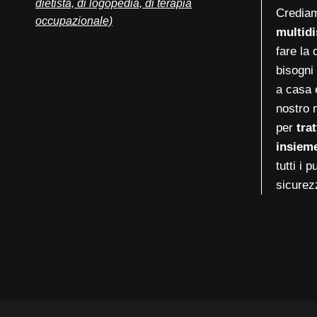
Credia
multidi
fare la 
bisogni 
a casa 
nostro 
per
tra
insieme
tutti i 
sicurez