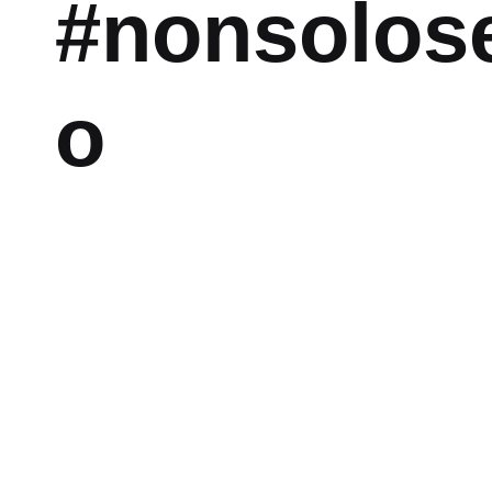
#nonsolos
o